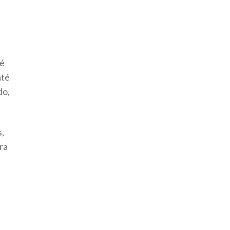
 é
até
do,
s,
ra