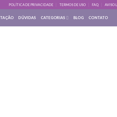
POLÍTICA DE PRIVACIDADE
TERMOS DE USO
FAQ
AVISO 
ITAÇÃO
DÚVIDAS
CATEGORIAS
BLOG
CONTATO
DÚVIDAS SOBRE YOGA
O que é: Desenvolvimento de Empati