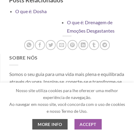
O que é: Dosha
O que é: Drenagem de
Emoções Desgastantes
SOBRE NÓS
Somos o seu guia para uma vida mais plena e equilibrada
através do yoga. Inspire-se, conecte-se e transforme-se.
Nosso site utiliza cookies para lhe oferecer uma melhor
POSTS RECENTES
experiência de navegação.
Ao navegar em nosso site, você concorda com o uso de cookies
e nosso Termo de Uso.
Ayurveda e Seus Benefícios para Harmonia do
Corpo e Mente
MORE INFO
ACCEPT
Comentários desativados