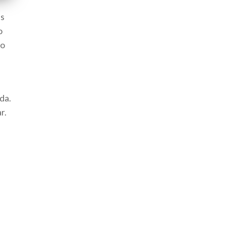
as
o
 o
da.
r.