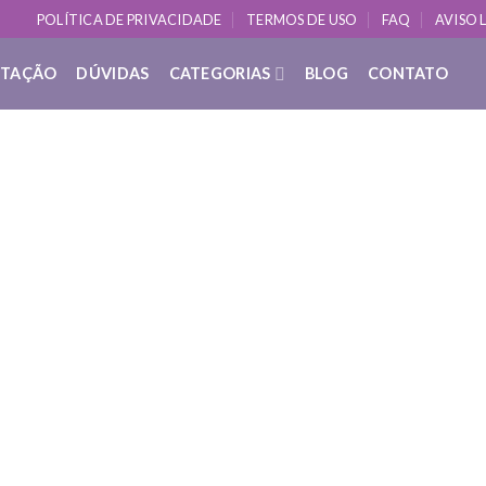
POLÍTICA DE PRIVACIDADE
TERMOS DE USO
FAQ
AVISO 
ITAÇÃO
DÚVIDAS
CATEGORIAS
BLOG
CONTATO
DÚVIDAS SOBRE YOGA
O que é: Drenagem de Sentimentos