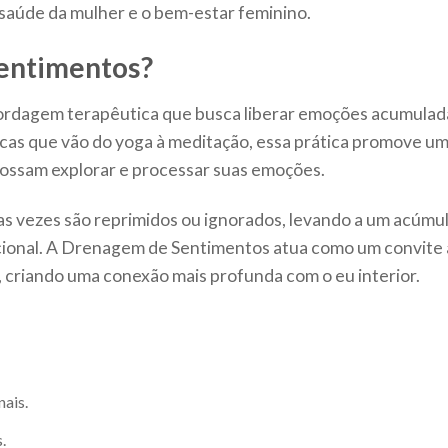
 saúde da mulher e o bem-estar feminino.
entimentos?
rdagem terapêutica que busca liberar emoções acumulad
icas que vão do yoga à meditação, essa prática promove u
possam explorar e processar suas emoções.
as vezes são reprimidos ou ignorados, levando a um acúmu
cional. A Drenagem de Sentimentos atua como um convite 
, criando uma conexão mais profunda com o eu interior.
nais.
.