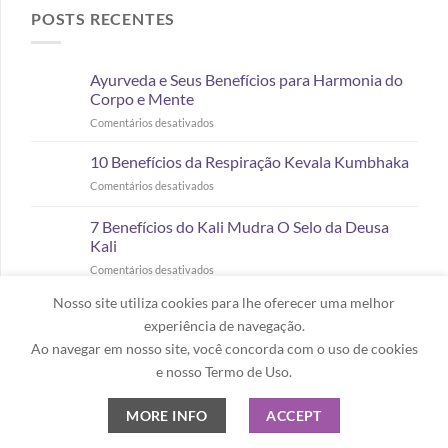
POSTS RECENTES
Ayurveda e Seus Benefícios para Harmonia do
Corpo e Mente
Comentários desativados
10 Benefícios da Respiração Kevala Kumbhaka
Comentários desativados
7 Benefícios do Kali Mudra O Selo da Deusa
Kali
Comentários desativados
Nosso site utiliza cookies para lhe oferecer uma melhor
Os 7 Chakras e Seus Benefícios para o Corpo
experiência de navegação.
Feminino
Ao navegar em nosso site, você concorda com o uso de cookies
Comentários desativados
e nosso Termo de Uso.
Como o Mindfulness Ajuda o Seu Bem-Estar
Emocional
MORE INFO
ACCEPT
Comentários desativados