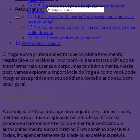
mulheres?
7. A prática de yoga pode ajudar no controle do
Pesquisar por:
estresse?
8. É necessário ter experiência prévia para começar a
praticar yoga?
9. Como posso adaptar minha rotina de yoga ao meu
estilo de vida?
10. Posso praticar yoga em casa?
Posts Relacionados
O Yoga é uma prática ancestral que combina movimento,
respiração e consciência. Incorporá-lo à sua rotina diária pode
transformar não apenas o corpo, mas também a mente. Neste
post, vamos explorar a importância do Yoga e como você pode
integrar essa prática em seu cotidiano, beneficiando seu bem-
estar geral.
O que é Yoga?
A definição de Yoga abrange um conjunto de práticas físicas,
mentais e espirituais originadas na Índia. Essa disciplina
promove a harmonia entre corpo e mente, incentivando o
autoconhecimento e a paz interior. É um caminho acessível a
todos, independentemente da idade ou experiência prévia.