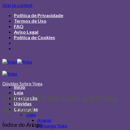
Skip to content
Política de Privacidade
Termos de Uso
FAQ
Aviso Legal
Política de Cookies
Dúvidas Sobre Yoga
Início
Loja
O que é: Horários e a Rotina
Meditação
Dúvidas
de Yoga
Categorias
Yoga
Asanas
Índice do Artigo
Ashtanga Yoga