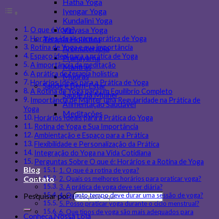
Hatha Yoga
Iyengar Yoga
Kundalini Yoga
Vinyasa Yoga
O que é Yoga?
Terapia Holística
Horários ideais para a prática de Yoga
Rotina de Yoga e sua importância
Aromaterapia
Espaço ideal para a prática de Yoga
Pranayama
A importância da meditação
Mantras
A prática de terapia holística
Mudras
Horários Ideais para a Prática de Yoga
Saúde e Bem-Estar
A Rotina de Yoga para um Equilíbrio Completo
Saúde da Mulher
Importância de Manter uma Regularidade na Prática de
Alimentação Saudável
Yoga
Meditações
Horários Ideais para a Prática do Yoga
Rotina de Yoga e Sua Importância
Ambientação e Espaço para a Prática
Flexibilidade e Personalização da Prática
Integração do Yoga na Vida Cotidiana
Perguntas Sobre O que é: Horários e a Rotina de Yoga
Blog
1. O que é a rotina de yoga?
Contato
2. Quais os melhores horários para praticar yoga?
3. A prática de yoga deve ser diária?
Pesquisar por:
4. Quanto tempo deve durar uma sessão de yoga?
5. Posso praticar yoga durante o ciclo menstrual?
6. Que tipos de yoga são mais adequados para
Conheça Nossa Loja