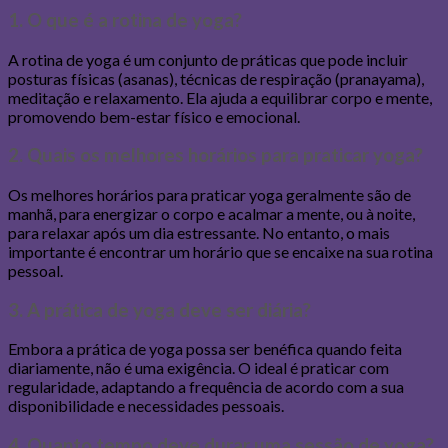
1. O que é a rotina de yoga?
A rotina de yoga é um conjunto de práticas que pode incluir
posturas físicas (asanas), técnicas de respiração (pranayama),
meditação e relaxamento. Ela ajuda a equilibrar corpo e mente,
promovendo bem-estar físico e emocional.
2. Quais os melhores horários para praticar yoga?
Os melhores horários para praticar yoga geralmente são de
manhã, para energizar o corpo e acalmar a mente, ou à noite,
para relaxar após um dia estressante. No entanto, o mais
importante é encontrar um horário que se encaixe na sua rotina
pessoal.
3. A prática de yoga deve ser diária?
Embora a prática de yoga possa ser benéfica quando feita
diariamente, não é uma exigência. O ideal é praticar com
regularidade, adaptando a frequência de acordo com a sua
disponibilidade e necessidades pessoais.
4. Quanto tempo deve durar uma sessão de yoga?