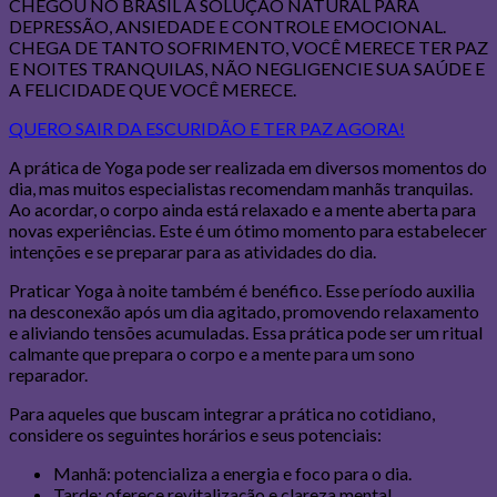
CHEGOU NO BRASIL A SOLUÇÃO NATURAL PARA
DEPRESSÃO, ANSIEDADE E CONTROLE EMOCIONAL.
CHEGA DE TANTO SOFRIMENTO, VOCÊ MERECE TER PAZ
E NOITES TRANQUILAS, NÃO NEGLIGENCIE SUA SAÚDE E
A FELICIDADE QUE VOCÊ MERECE.
QUERO SAIR DA ESCURIDÃO E TER PAZ AGORA!
A prática de Yoga pode ser realizada em diversos momentos do
dia, mas muitos especialistas recomendam manhãs tranquilas.
Ao acordar, o corpo ainda está relaxado e a mente aberta para
novas experiências. Este é um ótimo momento para estabelecer
intenções e se preparar para as atividades do dia.
Praticar Yoga à noite também é benéfico. Esse período auxilia
na desconexão após um dia agitado, promovendo relaxamento
e aliviando tensões acumuladas. Essa prática pode ser um ritual
calmante que prepara o corpo e a mente para um sono
reparador.
Para aqueles que buscam integrar a prática no cotidiano,
considere os seguintes horários e seus potenciais:
Manhã: potencializa a energia e foco para o dia.
Tarde: oferece revitalização e clareza mental.