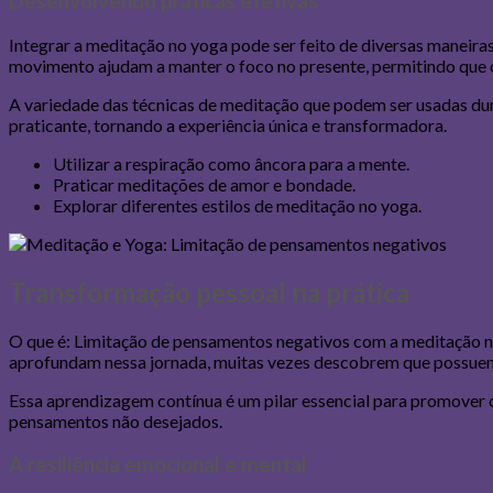
Desenvolvendo práticas efetivas
Integrar a meditação no yoga pode ser feito de diversas maneiras
movimento ajudam a manter o foco no presente, permitindo que 
A variedade das técnicas de meditação que podem ser usadas dur
praticante, tornando a experiência única e transformadora.
Utilizar a respiração como âncora para a mente.
Praticar meditações de amor e bondade.
Explorar diferentes estilos de meditação no yoga.
Transformação pessoal na prática
O que é: Limitação de pensamentos negativos com a meditação no
aprofundam nessa jornada, muitas vezes descobrem que possue
Essa aprendizagem contínua é um pilar essencial para promover 
pensamentos não desejados.
A resiliência emocional e mental