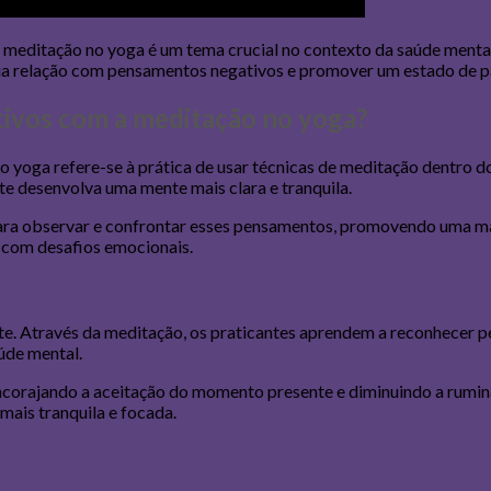
 meditação no yoga é um tema crucial no contexto da saúde menta
ua relação com pensamentos negativos e promover um estado de paz
tivos com a meditação no yoga?
yoga refere-se à prática de usar técnicas de meditação dentro do
e desenvolva uma mente mais clara e tranquila.
ra observar e confrontar esses pensamentos, promovendo uma mai
 com desafios emocionais.
. Através da meditação, os praticantes aprendem a reconhecer pe
úde mental.
encorajando a aceitação do momento presente e diminuindo a rumin
ais tranquila e focada.