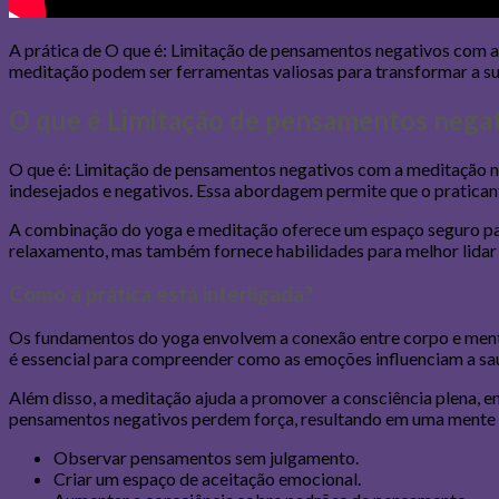
A prática de O que é: Limitação de pensamentos negativos com a
meditação podem ser ferramentas valiosas para transformar a s
O que é Limitação de pensamentos nega
O que é: Limitação de pensamentos negativos com a meditação no 
indesejados e negativos. Essa abordagem permite que o praticant
A combinação do yoga e meditação oferece um espaço seguro pa
relaxamento, mas também fornece habilidades para melhor lidar
Como a prática está interligada?
Os fundamentos do yoga envolvem a conexão entre corpo e mente
é essencial para compreender como as emoções influenciam a sa
Além disso, a meditação ajuda a promover a consciência plena, 
pensamentos negativos perdem força, resultando em uma mente m
Observar pensamentos sem julgamento.
Criar um espaço de aceitação emocional.