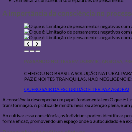
Aumentar a consciência sobre padrões de pensamento.
A importância da consciência no process
❮
❯
PASSANDO NOITES SEM DORMIR , ANSIOSA, PR
CHEGOU NO BRASIL A SOLUÇÃO NATURAL PARA
PAZ E NOITES TRANQUILAS, NÃO NEGLIGENCIE 
QUERO SAIR DA ESCURIDÃO E TER PAZ AGORA!
A consciência desempenha um papel fundamental em O que é: Lim
transformação. A prática de mindfulness, ou atenção plena, é um 
Ao cultivar essa consciência, os indivíduos podem identificar
forma eficaz, promovendo um espaço onde o autocuidado e a exp