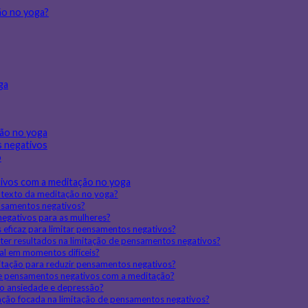
ão no yoga?
ga
ção no yoga
s negativos
o
ivos com a meditação no yoga
ntexto da meditação no yoga?
nsamentos negativos?
negativos para as mulheres?
s eficaz para limitar pensamentos negativos?
ter resultados na limitação de pensamentos negativos?
al em momentos difíceis?
tação para reduzir pensamentos negativos?
 de pensamentos negativos com a meditação?
o ansiedade e depressão?
tação focada na limitação de pensamentos negativos?