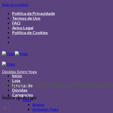
Skip to content
Política de Privacidade
Termos de Uso
FAQ
Aviso Legal
Política de Cookies
Dúvidas Sobre Yoga
Início
Loja
O que é: Limitação de pensame
Meditação
Dúvidas
Categorias
Índice do Artigo
Yoga
Asanas
Ashtanga Yoga