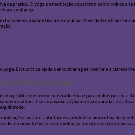
tiva da prática. O yoga e a meditação capacitam os indivíduos a se
lma e confiança.
fortalecem a saúde física e emocional. A verdadeira transformaç
ração.
oga. Esta prática ajuda a encontrar a paz interior e a clareza me
m a meditação no yoga
 uma prática que tem se mostrado eficaz para muitas pessoas. At
ensamentos autocríticos e ansiosos. Quando incorporadas à prática
equilibrado.
 ruminação e na auto-sabotações após iniciar uma rotina de medit
o do movimento físico e da meditação transforma a experiência, 