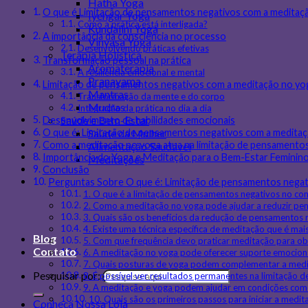
Hatha Yoga
O que é Limitação de pensamentos negativos com a meditaç
Iyengar Yoga
Como a prática está interligada?
Kundalini Yoga
A importância da consciência no processo
Vinyasa Yoga
Desenvolvendo práticas efetivas
Terapia Holística
Transformação pessoal na prática
Aromaterapia
A resiliência emocional e mental
Pranayama
Limitação de pensamentos negativos com a meditação no yo
Mantras
Transformação da mente e do corpo
Mudras
Integração da prática no dia a dia
Saúde e Bem-Estar
Desenvolvimento de habilidades emocionais
Saúde da Mulher
O que é: Limitação de pensamentos negativos com a medita
Como a meditação no yoga atua na limitação de pensamento
Alimentação Saudável
Importância do Yoga e Meditação para o Bem-Estar Feminin
Meditações
Conclusão
Perguntas Sobre O que é: Limitação de pensamentos negat
1. O que é a limitação de pensamentos negativos no co
2. Como a meditação no yoga pode ajudar a reduzir pe
3. Quais são os benefícios da redução de pensamentos 
4. Existe uma técnica específica de meditação que é mai
Blog
5. Com que frequência devo praticar meditação para ob
Contato
6. A meditação no yoga pode oferecer suporte emocion
7. Quais posturas de yoga podem complementar a medi
Pesquisar por:
8. É possível ver resultados permanentes na limitação
9. A meditação e yoga podem ajudar em condições com
10. Quais são os primeiros passos para iniciar a medi
Conheça Nossa Loja