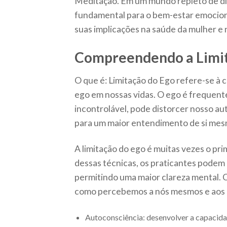
Meditação. Em um mundo repleto de dis
fundamental para o bem-estar emociona
suas implicações na saúde da mulher e
Compreendendo a Limit
O que é: Limitação do Ego refere-se à 
ego em nossas vidas. O ego é frequen
incontrolável, pode distorcer nosso au
para um maior entendimento de si mesm
A limitação do ego é muitas vezes o pr
dessas técnicas, os praticantes pode
permitindo uma maior clareza mental. 
como percebemos a nós mesmos e aos o
Autoconsciência: desenvolver a capacid