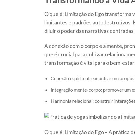
Transformando a Vida A
O que é: Limitação do Ego transforma vi
limitantes e padrões autodestrutivos. 
diluir o poder das narrativas centradas
A conexão com o corpo e a mente, prom
que é crucial para cultivar relacioname
transformação é vital para o bem-estar 
Conexão espiritual: encontrar um propósi
Integração mente-corpo: promover um est
Harmonia relacional: construir interaçõ
O que é: Limitação do Ego – A prática d