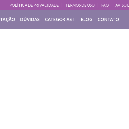
POLÍTICA DE PRIVACIDADE
TERMOS DE USO
FAQ
AVISO 
ITAÇÃO
DÚVIDAS
CATEGORIAS
BLOG
CONTATO
DÚVIDAS SOBRE YOGA
O que é: Limitação do Ego