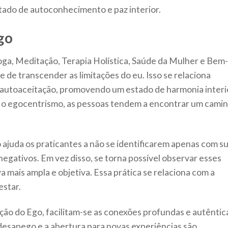
ado de autoconhecimento e paz interior.
go
oga, Meditação, Terapia Holística, Saúde da Mulher e Bem-
 de transcender as limitações do eu. Isso se relaciona
autoaceitação, promovendo um estado de harmonia interi
r o egocentrismo, as pessoas tendem a encontrar um cami
ajuda os praticantes a não se identificarem apenas com s
gativos. Em vez disso, se torna possível observar esses
 mais ampla e objetiva. Essa prática se relaciona com a
estar.
ação do Ego, facilitam-se as conexões profundas e autêntic
desapego e a abertura para novas experiências são