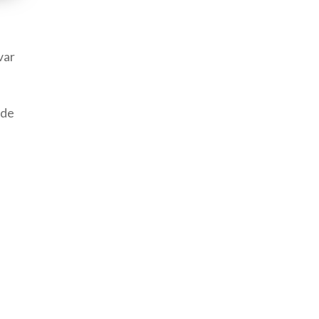
var
 de