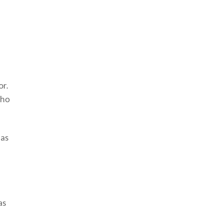
or.
nho
uas
as