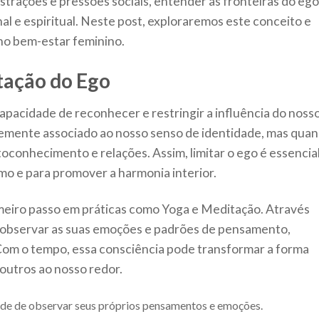
trações e pressões sociais, entender as fronteiras do ego
l e espiritual. Neste post, exploraremos este conceito e
 no bem-estar feminino.
ação do Ego
capacidade de reconhecer e restringir a influência do noss
temente associado ao nosso senso de identidade, mas qua
toconhecimento e relações. Assim, limitar o ego é essencia
o e para promover a harmonia interior.
imeiro passo em práticas como Yoga e Meditação. Através
m observar as suas emoções e padrões de pensamento,
Com o tempo, essa consciência pode transformar a forma
utros ao nosso redor.
ade de observar seus próprios pensamentos e emoções.