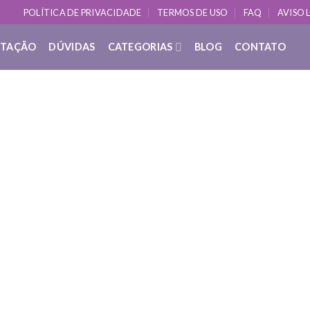
POLÍTICA DE PRIVACIDADE
TERMOS DE USO
FAQ
AVISO 
ITAÇÃO
DÚVIDAS
CATEGORIAS
BLOG
CONTATO
DÚVIDAS SOBRE YOGA
ue é: Melhorar sua Prática de Medit