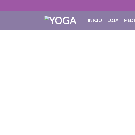
INÍCIO
LOJA
MED
O q