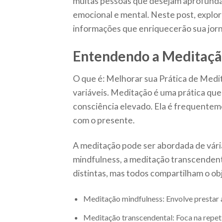
muitas pessoas que desejam aprofundar
emocional e mental. Neste post, expl
informações que enriquecerão sua jor
Entendendo a Meditaç
O que é: Melhorar sua Prática de Med
variáveis. Meditação é uma prática qu
consciência elevado. Ela é frequentem
com o presente.
A meditação pode ser abordada de vári
mindfulness, a meditação transcendenta
distintas, mas todos compartilham o ob
Meditação mindfulness: Envolve prestar
Meditação transcendental: Foca na repet