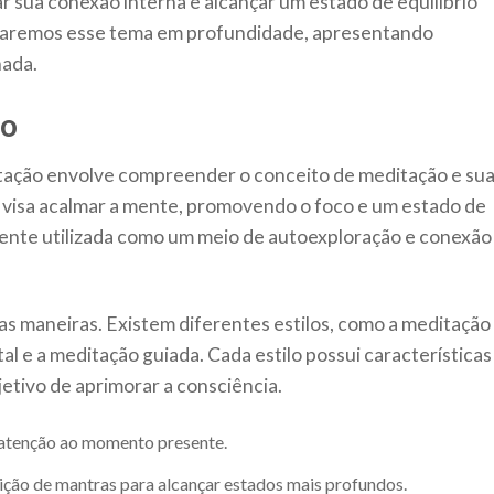
 sua conexão interna e alcançar um estado de equilíbrio
oraremos esse tema em profundidade, apresentando
nada.
ão
itação envolve compreender o conceito de meditação e su
e visa acalmar a mente, promovendo o foco e um estado de
ente utilizada como um meio de autoexploração e conexão
as maneiras. Existem diferentes estilos, como a meditação
l e a meditação guiada. Cada estilo possui características
jetivo de aprimorar a consciência.
 atenção ao momento presente.
ição de mantras para alcançar estados mais profundos.