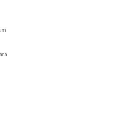
 um
ara