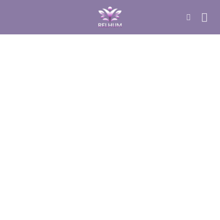
DÚVIDAS SOBRE YOGA
O que é: Mente Aberta e A
Importância do Yoga na Expansão da
Consciência