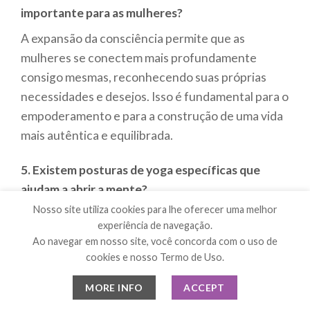
importante para as mulheres?
A expansão da consciência permite que as
mulheres se conectem mais profundamente
consigo mesmas, reconhecendo suas próprias
necessidades e desejos. Isso é fundamental para o
empoderamento e para a construção de uma vida
mais autêntica e equilibrada.
5. Existem posturas de yoga específicas que
ajudam a abrir a mente?
Nosso site utiliza cookies para lhe oferecer uma melhor
Sim, posturas como a postura da árvore
experiência de navegação.
(Vrksasana), a postura do guerreiro
Ao navegar em nosso site, você concorda com o uso de
(Virabhadrasana) e a postura da criança (Balasana)
cookies e nosso Termo de Uso.
são especialmente eficazes para promover a
MORE INFO
ACCEPT
conexão interna e ajudar a expandir a consciência.