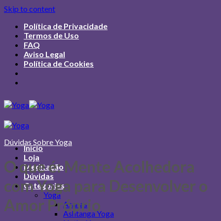
Skip to content
Política de Privacidade
Termos de Uso
FAQ
Aviso Legal
Política de Cookies
Dúvidas Sobre Yoga
Início
Loja
O que é: Mente Acolhedora
Meditação
Dúvidas
com Yoga para Desenvolver o
Categorias
Yoga
Amor Próprio
Asanas
Ashtanga Yoga