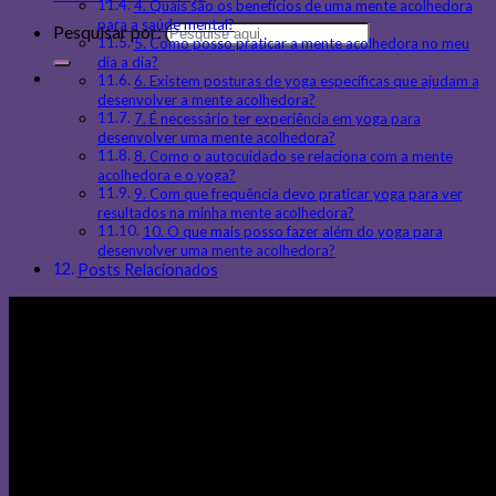
4. Quais são os benefícios de uma mente acolhedora
para a saúde mental?
Pesquisar por:
5. Como posso praticar a mente acolhedora no meu
dia a dia?
6. Existem posturas de yoga específicas que ajudam a
desenvolver a mente acolhedora?
7. É necessário ter experiência em yoga para
desenvolver uma mente acolhedora?
8. Como o autocuidado se relaciona com a mente
acolhedora e o yoga?
9. Com que frequência devo praticar yoga para ver
resultados na minha mente acolhedora?
10. O que mais posso fazer além do yoga para
desenvolver uma mente acolhedora?
Posts Relacionados