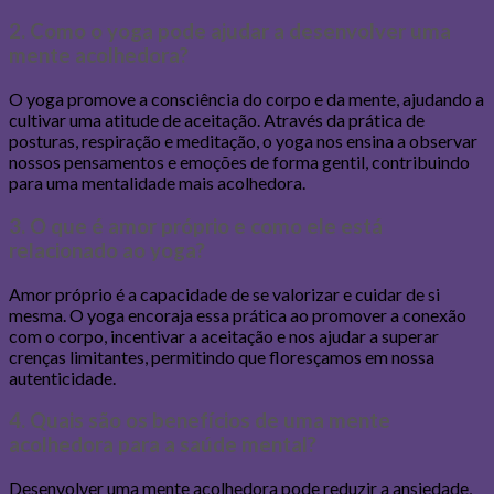
2. Como o yoga pode ajudar a desenvolver uma
mente acolhedora?
O yoga promove a consciência do corpo e da mente, ajudando a
cultivar uma atitude de aceitação. Através da prática de
posturas, respiração e meditação, o yoga nos ensina a observar
nossos pensamentos e emoções de forma gentil, contribuindo
para uma mentalidade mais acolhedora.
3. O que é amor próprio e como ele está
relacionado ao yoga?
Amor próprio é a capacidade de se valorizar e cuidar de si
mesma. O yoga encoraja essa prática ao promover a conexão
com o corpo, incentivar a aceitação e nos ajudar a superar
crenças limitantes, permitindo que floresçamos em nossa
autenticidade.
4. Quais são os benefícios de uma mente
acolhedora para a saúde mental?
Desenvolver uma mente acolhedora pode reduzir a ansiedade,