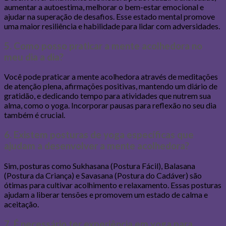
aumentar a autoestima, melhorar o bem-estar emocional e
ajudar na superação de desafios. Esse estado mental promove
uma maior resiliência e habilidade para lidar com adversidades.
5. Como posso praticar a mente acolhedora no
meu dia a dia?
Você pode praticar a mente acolhedora através de meditações
de atenção plena, afirmações positivas, mantendo um diário de
gratidão, e dedicando tempo para atividades que nutrem sua
alma, como o yoga. Incorporar pausas para reflexão no seu dia
também é crucial.
6. Existem posturas de yoga específicas que
ajudam a desenvolver a mente acolhedora?
Sim, posturas como Sukhasana (Postura Fácil), Balasana
(Postura da Criança) e Savasana (Postura do Cadáver) são
ótimas para cultivar acolhimento e relaxamento. Essas posturas
ajudam a liberar tensões e promovem um estado de calma e
aceitação.
7. É necessário ter experiência em yoga para