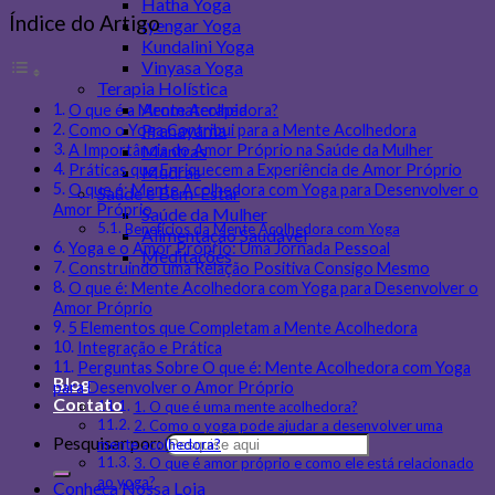
Hatha Yoga
Índice do Artigo
Iyengar Yoga
Kundalini Yoga
Vinyasa Yoga
Terapia Holística
Aromaterapia
O que é a Mente Acolhedora?
Pranayama
Como o Yoga Contribui para a Mente Acolhedora
Mantras
A Importância do Amor Próprio na Saúde da Mulher
Práticas que Enriquecem a Experiência de Amor Próprio
Mudras
O que é: Mente Acolhedora com Yoga para Desenvolver o
Saúde e Bem-Estar
Amor Próprio
Saúde da Mulher
Benefícios da Mente Acolhedora com Yoga
Alimentação Saudável
Yoga e o Amor Próprio: Uma Jornada Pessoal
Meditações
Construindo uma Relação Positiva Consigo Mesmo
O que é: Mente Acolhedora com Yoga para Desenvolver o
Amor Próprio
5 Elementos que Completam a Mente Acolhedora
Integração e Prática
Perguntas Sobre O que é: Mente Acolhedora com Yoga
Blog
para Desenvolver o Amor Próprio
Contato
1. O que é uma mente acolhedora?
2. Como o yoga pode ajudar a desenvolver uma
Pesquisar por:
mente acolhedora?
3. O que é amor próprio e como ele está relacionado
ao yoga?
Conheça Nossa Loja