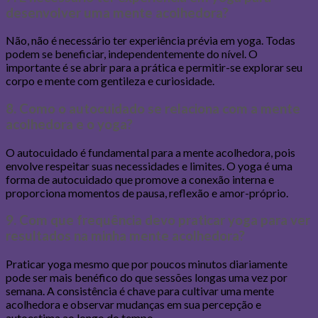
desenvolver uma mente acolhedora?
Não, não é necessário ter experiência prévia em yoga. Todas
podem se beneficiar, independentemente do nível. O
importante é se abrir para a prática e permitir-se explorar seu
corpo e mente com gentileza e curiosidade.
8. Como o autocuidado se relaciona com a mente
acolhedora e o yoga?
O autocuidado é fundamental para a mente acolhedora, pois
envolve respeitar suas necessidades e limites. O yoga é uma
forma de autocuidado que promove a conexão interna e
proporciona momentos de pausa, reflexão e amor-próprio.
9. Com que frequência devo praticar yoga para ver
resultados na minha mente acolhedora?
Praticar yoga mesmo que por poucos minutos diariamente
pode ser mais benéfico do que sessões longas uma vez por
semana. A consistência é chave para cultivar uma mente
acolhedora e observar mudanças em sua percepção e
autoestima ao longo do tempo.