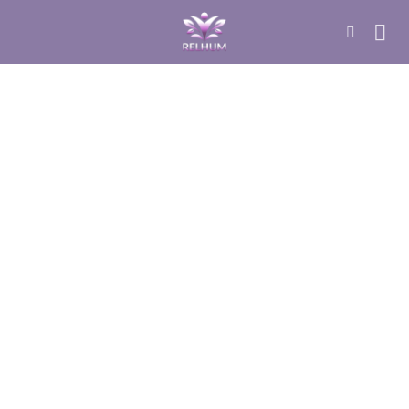
DÚVIDAS SOBRE YOGA
O que é: Movimento de
Conscientização com Yoga para o
Autoconhecimento