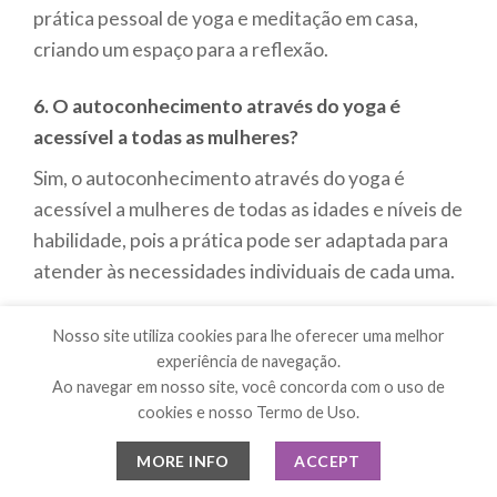
prática pessoal de yoga e meditação em casa,
criando um espaço para a reflexão.
6. O autoconhecimento através do yoga é
acessível a todas as mulheres?
Sim, o autoconhecimento através do yoga é
acessível a mulheres de todas as idades e níveis de
habilidade, pois a prática pode ser adaptada para
atender às necessidades individuais de cada uma.
7. Como o ambiente influencia o processo de
Nosso site utiliza cookies para lhe oferecer uma melhor
autoconhecimento durante a prática de yoga?
experiência de navegação.
Ao navegar em nosso site, você concorda com o uso de
Um ambiente tranquilo e acolhedor ajuda a
cookies e nosso Termo de Uso.
promover a sensação de segurança e liberdade, o
que é essencial para que as mulheres possam se
MORE INFO
ACCEPT
abrir e explorar suas emoções e pensamentos