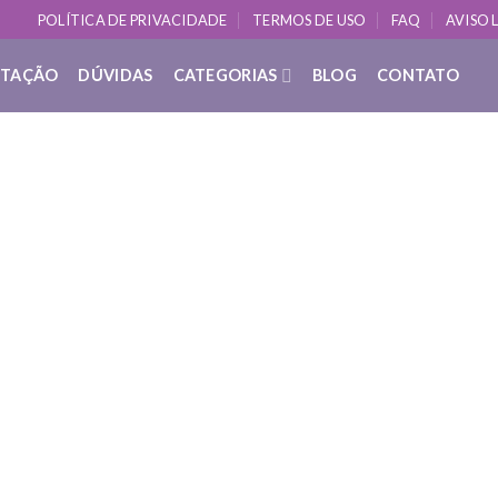
POLÍTICA DE PRIVACIDADE
TERMOS DE USO
FAQ
AVISO 
ITAÇÃO
DÚVIDAS
CATEGORIAS
BLOG
CONTATO
DÚVIDAS SOBRE YOGA
O que é: Movimentos de Alongament