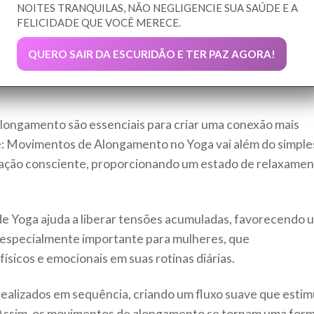
NOITES TRANQUILAS, NÃO NEGLIGENCIE SUA SAÚDE E A
FELICIDADE QUE VOCÊ MERECE.
QUERO SAIR DA ESCURIDÃO E TER PAZ AGORA!
longamento são essenciais para criar uma conexão mais
é: Movimentos de Alongamento no Yoga vai além do simple
iração consciente, proporcionando um estado de relaxame
de Yoga ajuda a liberar tensões acumuladas, favorecendo 
 especialmente importante para mulheres, que
sicos e emocionais em suas rotinas diárias.
ealizados em sequência, criando um fluxo suave que estim
o. Assim, os movimentos de alongamento se tornam uma for