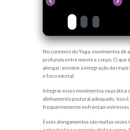
No contexto do Yoga, movimentos de a
profunda entre mente e corpo. O que 
alongar; envolve a integração da resp
e foco mental.
Integrar esses movimentos na prática 
alinhamento postural adequado. Isso é
frequentemente enfrentam estresses fí
Esses alongamentos são muitas vezes r
a circulação e a energia vital no corp