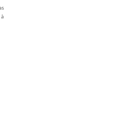
as
 à