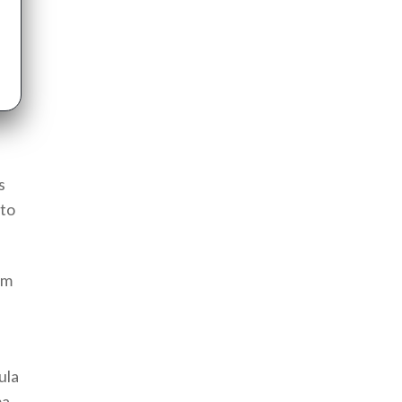
s
nto
um
ula
ma