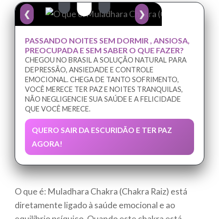
❮
❯
PASSANDO NOITES SEM DORMIR , ANSIOSA,
PREOCUPADA E SEM SABER O QUE FAZER?
CHEGOU NO BRASIL A SOLUÇÃO NATURAL PARA
DEPRESSÃO, ANSIEDADE E CONTROLE
EMOCIONAL. CHEGA DE TANTO SOFRIMENTO,
VOCÊ MERECE TER PAZ E NOITES TRANQUILAS,
NÃO NEGLIGENCIE SUA SAÚDE E A FELICIDADE
QUE VOCÊ MERECE.
QUERO SAIR DA ESCURIDÃO E TER PAZ
AGORA!
O que é: Muladhara Chakra (Chakra Raiz) está
diretamente ligado à saúde emocional e ao
equilíbrio psíquico. Quando este chakra está