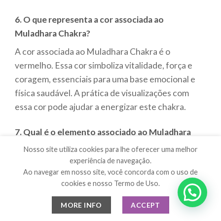
6. O que representa a cor associada ao
Muladhara Chakra?
A cor associada ao Muladhara Chakra é o
vermelho. Essa cor simboliza vitalidade, força e
coragem, essenciais para uma base emocional e
física saudável. A prática de visualizações com
essa cor pode ajudar a energizar este chakra.
7. Qual é o elemento associado ao Muladhara
Chakra?
Nosso site utiliza cookies para lhe oferecer uma melhor
experiência de navegação.
O elemento associado ao Muladhara Chakra é a
Ao navegar em nosso site, você concorda com o uso de
terra. Este elemento fortalece a sensação de
cookies e nosso Termo de Uso.
estabilidade, segurança e conexão com o mundo
físico, ajudando a enraizar a energia da mulher no
MORE INFO
ACCEPT
cotidiano.