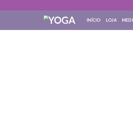
INÍCIO
LOJA
MED
O que é: Músculos