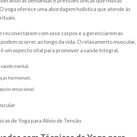
siderando as demandas e pressões únicas que muitas
 O yoga oferece uma abordagem holística que atende às
rituais.
 se reconectarem com seus corpos e a gerenciarem as
podem ocorrer ao longo da vida. O relaxamento muscular,
 é um aspecto vital para promover a saúde integral.
saúde mental.
ças hormonais.
apoio emocional.
cas de Yoga para Alívio de Tensão.