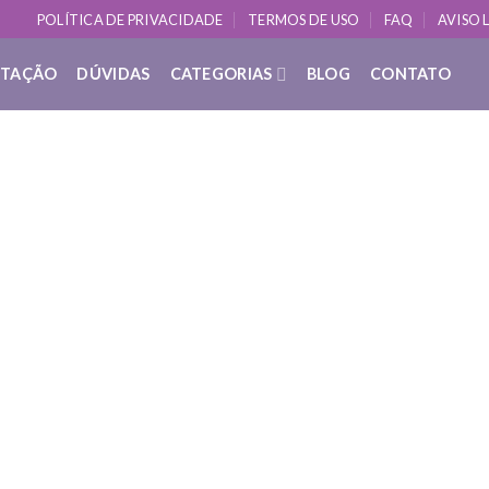
POLÍTICA DE PRIVACIDADE
TERMOS DE USO
FAQ
AVISO 
ITAÇÃO
DÚVIDAS
CATEGORIAS
BLOG
CONTATO
DÚVIDAS SOBRE YOGA
 Relaxados com Técnicas de Yoga par