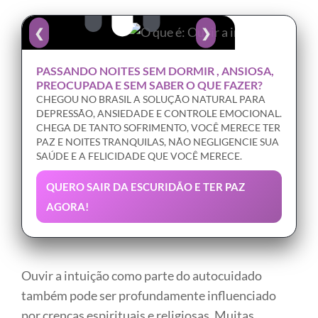
❮
❯
PASSANDO NOITES SEM DORMIR , ANSIOSA,
PREOCUPADA E SEM SABER O QUE FAZER?
CHEGOU NO BRASIL A SOLUÇÃO NATURAL PARA
DEPRESSÃO, ANSIEDADE E CONTROLE EMOCIONAL.
CHEGA DE TANTO SOFRIMENTO, VOCÊ MERECE TER
PAZ E NOITES TRANQUILAS, NÃO NEGLIGENCIE SUA
SAÚDE E A FELICIDADE QUE VOCÊ MERECE.
QUERO SAIR DA ESCURIDÃO E TER PAZ
AGORA!
Ouvir a intuição como parte do autocuidado
também pode ser profundamente influenciado
por crenças espirituais e religiosas. Muitas