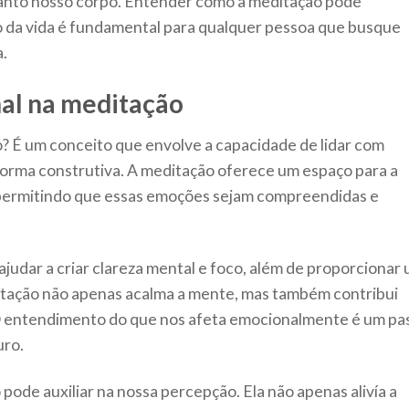
anto nosso corpo. Entender como a meditação pode
o da vida é fundamental para qualquer pessoa que busque
a.
al na meditação
? É um conceito que envolve a capacidade de lidar com
orma construtiva. A meditação oferece um espaço para a
permitindo que essas emoções sejam compreendidas e
ajudar a criar clareza mental e foco, além de proporcionar
editação não apenas acalma a mente, mas também contribui
O entendimento do que nos afeta emocionalmente é um pa
uro.
pode auxiliar na nossa percepção. Ela não apenas alivía a