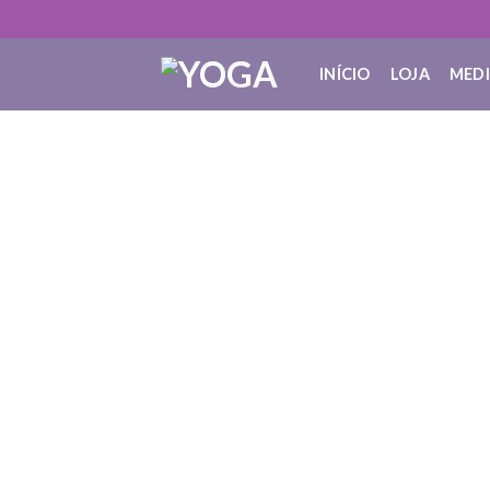
INÍCIO
LOJA
MED
O