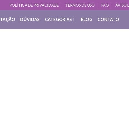
POLÍTICA DE PRIVACIDADE
TERMOS DE USO
FAQ
AVISO 
ITAÇÃO
DÚVIDAS
CATEGORIAS
BLOG
CONTATO
DÚVIDAS SOBRE YOGA
 que é: Saúde emocional na meditaç