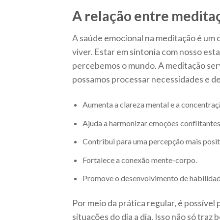
A relação entre medita
A saúde emocional na meditação é um 
viver. Estar em sintonia com nosso es
percebemos o mundo. A meditação ser
possamos processar necessidades e de
Aumenta a clareza mental e a concentraç
Ajuda a harmonizar emoções conflitantes
Contribui para uma percepção mais positi
Fortalece a conexão mente-corpo.
Promove o desenvolvimento de habilidade
Por meio da prática regular, é possív
situações do dia a dia. Isso não só tra