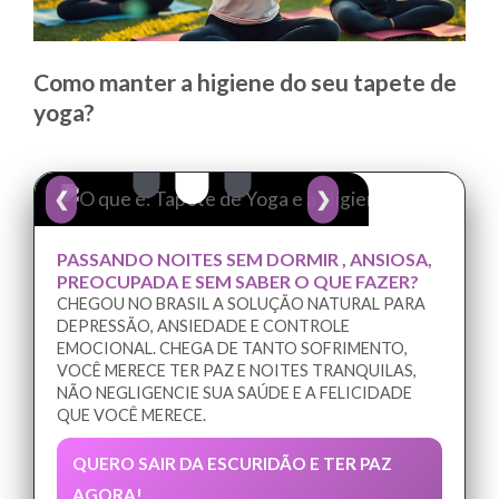
Como manter a higiene do seu tapete de
yoga?
❮
❯
PASSANDO NOITES SEM DORMIR , ANSIOSA,
PREOCUPADA E SEM SABER O QUE FAZER?
CHEGOU NO BRASIL A SOLUÇÃO NATURAL PARA
DEPRESSÃO, ANSIEDADE E CONTROLE
EMOCIONAL. CHEGA DE TANTO SOFRIMENTO,
VOCÊ MERECE TER PAZ E NOITES TRANQUILAS,
NÃO NEGLIGENCIE SUA SAÚDE E A FELICIDADE
QUE VOCÊ MERECE.
QUERO SAIR DA ESCURIDÃO E TER PAZ
AGORA!