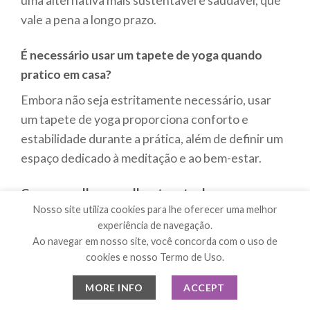
uma alternativa mais sustentável e saudável, que
vale a pena a longo prazo.
É necessário usar um tapete de yoga quando
pratico em casa?
Embora não seja estritamente necessário, usar
um tapete de yoga proporciona conforto e
estabilidade durante a prática, além de definir um
espaço dedicado à meditação e ao bem-estar.
Como escolher o melhor tapete de yoga
Nosso site utiliza cookies para lhe oferecer uma melhor
ecológico para mim?
experiência de navegação.
Para escolher o melhor tapete de yoga ecológico,
Ao navegar em nosso site, você concorda com o uso de
considere fatores como material, espessura,
cookies e nosso Termo de Uso.
textura, durabilidade e seu estilo de prática.
MORE INFO
ACCEPT
Experimentar diferentes opções pode ajudar na