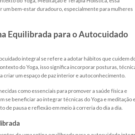
ontexto do Yoga, Meditação e Terapia Holística, essa
r um bem-estar duradouro, especialmente para mulheres
na Equilibrada para o Autocuidado
tocuidado integral se refere a adotar hábitos que cuidem d
ntexto do Yoga, isso significa incorporar posturas, técnic
a criar um espaço de paz interior e autoconhecimento.
hecidas como essenciais para promover a saúde física e
m se beneficiar ao integrar técnicas do Yoga e meditação
o de pausa e reflexão em meio à correria do dia a dia.
librada
mentos de uma rotina equilibrada para o autocuidado integr