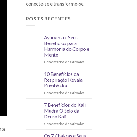
conecte-se e transforme-se.
POSTS RECENTES
Ayurveda e Seus
Benefícios para
Harmonia do Corpo e
Mente
Comentários desativados
10 Benefícios da
Respiração Kevala
Kumbhaka
Comentários desativados
7 Benefícios do Kali
Mudra O Selo da
Deusa Kali
Comentários desativados
m a
Os 7 Chakras e Seus