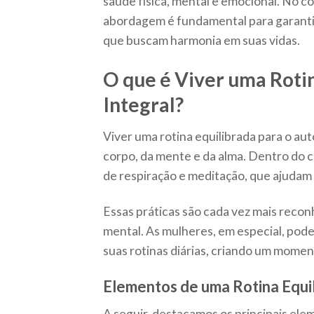
saúde física, mental e emocional. No c
abordagem é fundamental para garanti
que buscam harmonia em suas vidas.
O que é Viver uma Roti
Integral?
Viver uma rotina equilibrada para o au
corpo, da mente e da alma. Dentro do co
de respiração e meditação, que ajudam 
Essas práticas são cada vez mais recon
mental. As mulheres, em especial, pode
suas rotinas diárias, criando um moment
Elementos de uma Rotina Equi
A seguir, destacamos os principais ele