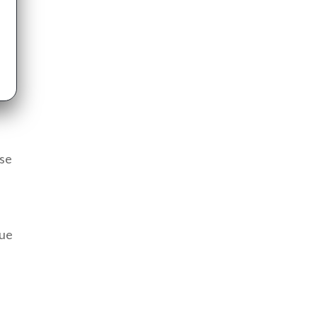
-se
que