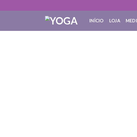
INÍCIO
LOJA
MED
O que é: Viver