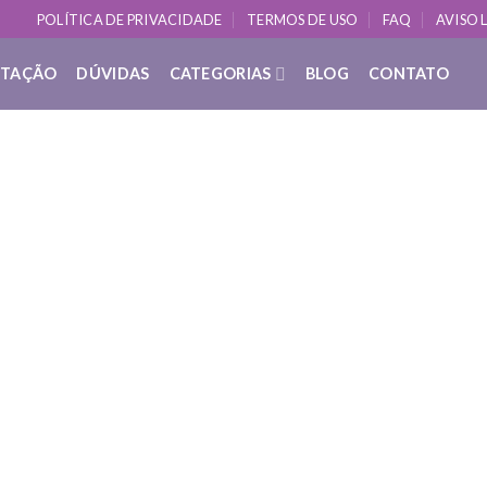
POLÍTICA DE PRIVACIDADE
TERMOS DE USO
FAQ
AVISO 
ITAÇÃO
DÚVIDAS
CATEGORIAS
BLOG
CONTATO
DÚVIDAS SOBRE YOGA
 uma rotina equilibrada para o autoc