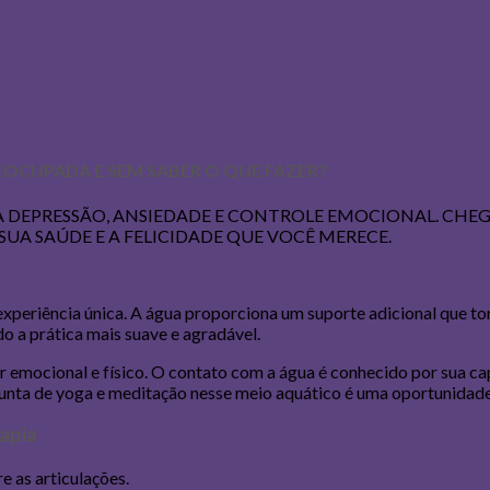
EOCUPADA E SEM SABER O QUE FAZER?
 DEPRESSÃO, ANSIEDADE E CONTROLE EMOCIONAL. CHEG
SUA SAÚDE E A FELICIDADE QUE VOCÊ MERECE.
riência única. A água proporciona um suporte adicional que torn
o a prática mais suave e agradável.
r emocional e físico. O contato com a água é conhecido por sua cap
junta de yoga e meditação nesse meio aquático é uma oportunidade
apia
e as articulações.