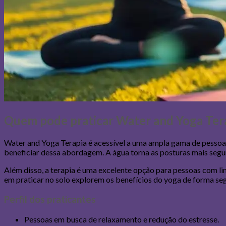
Quem pode praticar Water and Yoga Ter
Water and Yoga Terapia é acessível a uma ampla gama de pessoas
beneficiar dessa abordagem. A água torna as posturas mais segur
Além disso, a terapia é uma excelente opção para pessoas com lim
em praticar no solo explorem os benefícios do yoga de forma seg
Perfil dos praticantes
Pessoas em busca de relaxamento e redução do estresse.