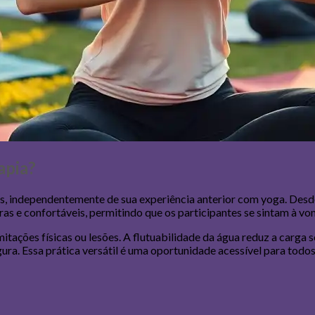
apia?
, independentemente de sua experiência anterior com yoga. Desde 
as e confortáveis, permitindo que os participantes se sintam à vo
itações físicas ou lesões. A flutuabilidade da água reduz a carga
ura. Essa prática versátil é uma oportunidade acessível para tod