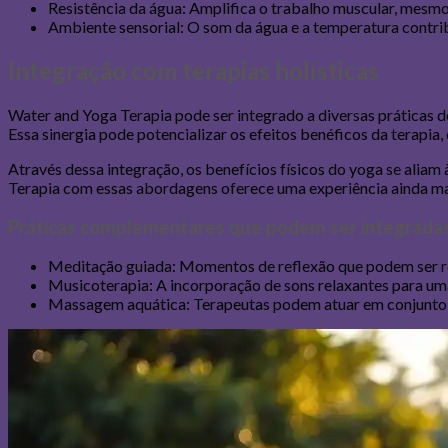
Resistência da água: Amplifica o trabalho muscular, mes
Ambiente sensorial: O som da água e a temperatura contr
Integração com terapias holísticas
Water and Yoga Terapia pode ser integrado a diversas práticas d
Essa sinergia pode potencializar os efeitos benéficos da terapia
Através dessa integração, os benefícios físicos do yoga se aliam
Terapia com essas abordagens oferece uma experiência ainda mai
Práticas complementares que podem ser integrada
Meditação guiada: Momentos de reflexão que podem ser re
Musicoterapia: A incorporação de sons relaxantes para uma
Massagem aquática: Terapeutas podem atuar em conjunto c