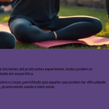
iniciantes até praticantes experientes, todos podem se
ntade em sua prática.
 sobre o corpo, permitindo que aqueles que podem ter dificuldade
os, promovendo saúde e bem-estar.