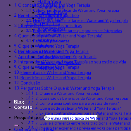
Hatha Yoga
O conceito de Water and Yoga Terapia
Iyengar Yoga
Categorias de práticas de Water and Yoga Terapia
Kundalini Yoga
Benefícios do ambiente aquático
Vinyasa Yoga
Elementos complementares no Water and Yoga Terapia
Terapia Holística
Integração com terapias holísticas
Aromaterapia
Práticas complementares que podem ser integradas
Pranayama
Quem pode praticar Water and Yoga Terapia?
Mantras
Perfil dos praticantes
Mudras
O que é: Water and Yoga Terapia
Saúde e Bem-Estar
Benefícios da Water and Yoga Terapia
Saúde da Mulher
Aprofundando na Water and Yoga Terapia
Alimentação Saudável
Integrando a Water and Yoga Terapia ao seu estilo de vida
O que é: Water and Yoga Terapia
Meditações
Elementos da Water and Yoga Terapia
Benefícios da Water and Yoga Terapia
Conclusão
Perguntas Sobre O que é: Water and Yoga Terapia
1. O que é a Water and Yoga Terapia?
2. Quais são os benefícios da Water and Yoga Terapia?
Blog
3. Como a água contribui para a prática de yoga?
Contato
4. Quem pode praticar a Water and Yoga Terapia?
5. Existem contraindicações para a Water and Yoga Ter
Pesquisar por:
6. Como é uma sessão típica de Water and Yoga Terapi
7. Qual é a diferença entre Yoga tradicional e Water an
8. Preciso ter experiência prévia em yoga para participa
Conheça Nossa Loja