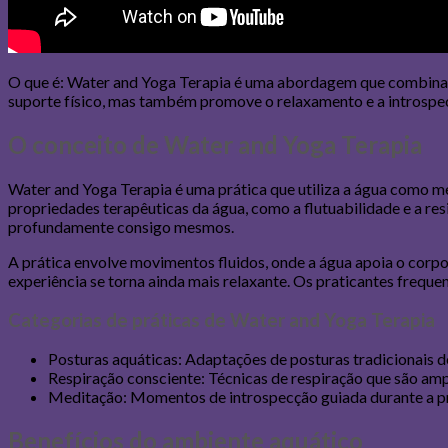
O que é: Water and Yoga Terapia é uma abordagem que combina p
suporte físico, mas também promove o relaxamento e a introspecç
O conceito de Water and Yoga Terapia
Water and Yoga Terapia é uma prática que utiliza a água como me
propriedades terapêuticas da água, como a flutuabilidade e a re
profundamente consigo mesmos.
A prática envolve movimentos fluidos, onde a água apoia o corp
experiência se torna ainda mais relaxante. Os praticantes frequ
Categorias de práticas de Water and Yoga Terapia
Posturas aquáticas: Adaptações de posturas tradicionais d
Respiração consciente: Técnicas de respiração que são amp
Meditação: Momentos de introspecção guiada durante a prá
Benefícios do ambiente aquático