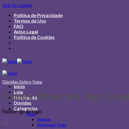
Skip to content
Política de Privacidade
Termos de Uso
FAQ
Aviso Legal
Política de Cookies
Dúvidas Sobre Yoga
Início
Loja
O que é: Water and Yoga Terap
Meditação
Dúvidas
Categorias
Índice do Artigo
Yoga
Asanas
Ashtanga Yoga