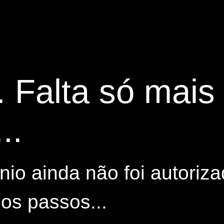
. Falta só mai
..
io ainda não foi autoriza
os passos...