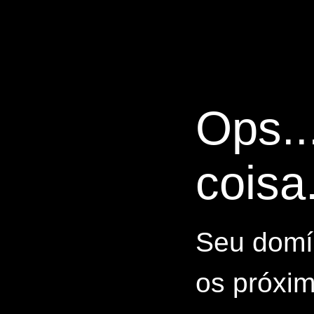
Ops..
coisa.
Seu domín
os próxim