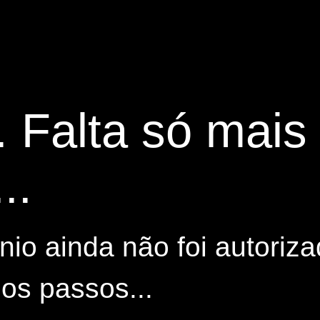
. Falta só mai
..
io ainda não foi autoriza
os passos...