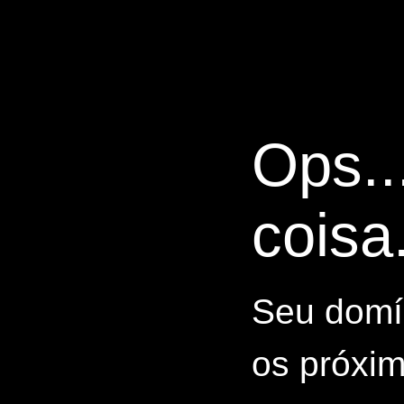
Ops..
coisa.
Seu domín
os próxim