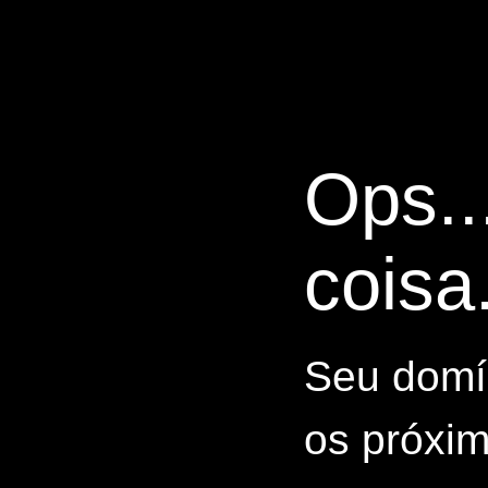
Ops..
coisa.
Seu domín
os próxim