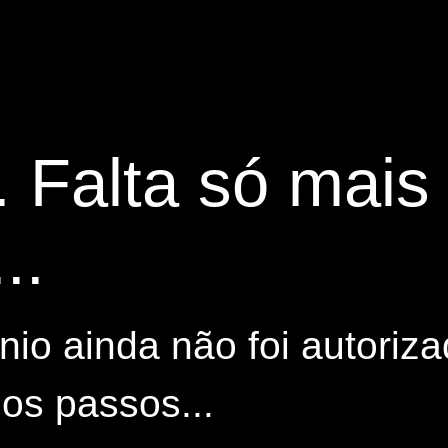
. Falta só mai
..
io ainda não foi autoriza
os passos...