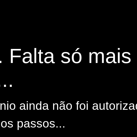
. Falta só mai
..
io ainda não foi autoriza
os passos...