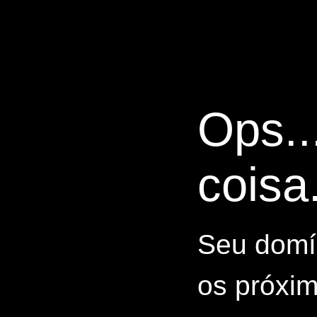
Ops..
coisa.
Seu domín
os próxim