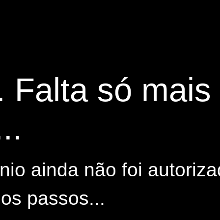
. Falta só mai
..
io ainda não foi autoriza
os passos...