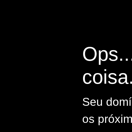
Ops..
coisa.
Seu domín
os próxim