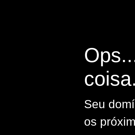
Ops..
coisa.
Seu domín
os próxim