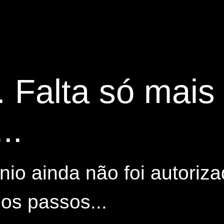
. Falta só mai
..
io ainda não foi autoriza
os passos...