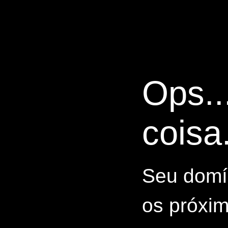
Ops..
coisa.
Seu domín
os próxim