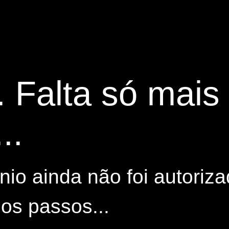
. Falta só mai
..
io ainda não foi autoriza
os passos...