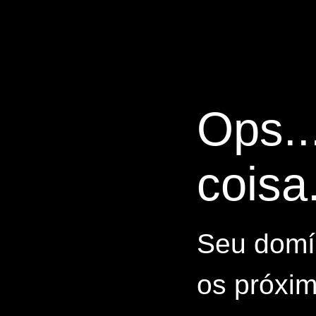
Ops..
coisa.
Seu domín
os próxim