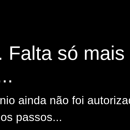
. Falta só mai
..
io ainda não foi autoriza
os passos...