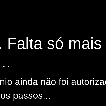
. Falta só mai
..
io ainda não foi autoriza
os passos...