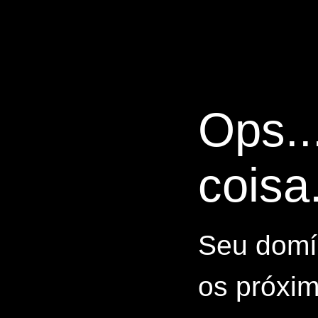
Ops..
coisa.
Seu domín
os próxim