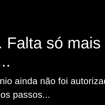
. Falta só mai
..
io ainda não foi autoriza
os passos...