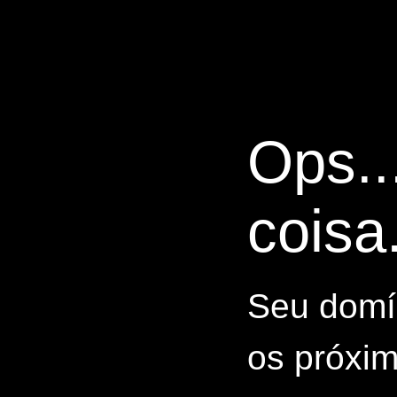
Ops..
coisa.
Seu domín
os próxim