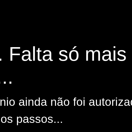
. Falta só mai
..
io ainda não foi autoriza
os passos...