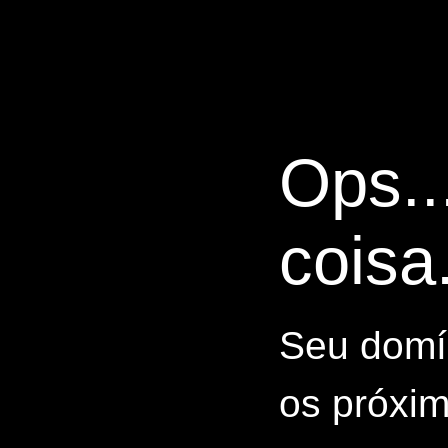
Ops..
coisa.
Seu domín
os próxim