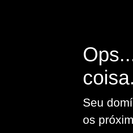
Ops..
coisa.
Seu domín
os próxim