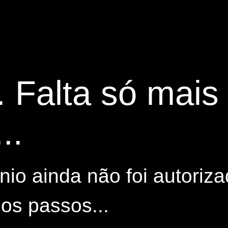
. Falta só mai
..
io ainda não foi autoriza
os passos...