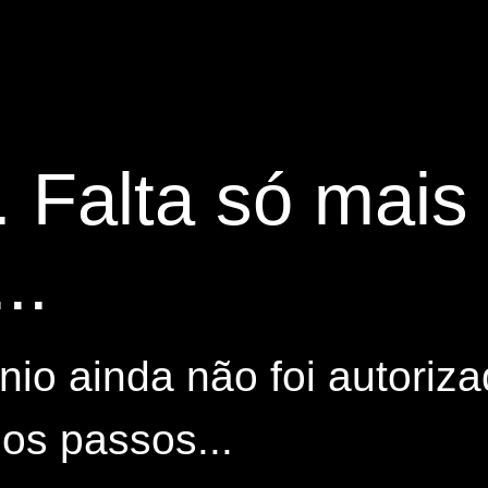
. Falta só mai
..
io ainda não foi autoriza
os passos...