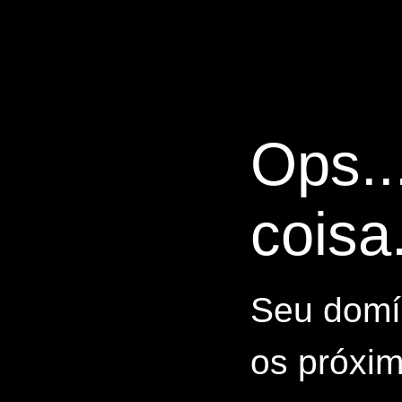
Ops..
coisa.
Seu domín
os próxim