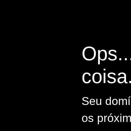
Ops..
coisa.
Seu domín
os próxim