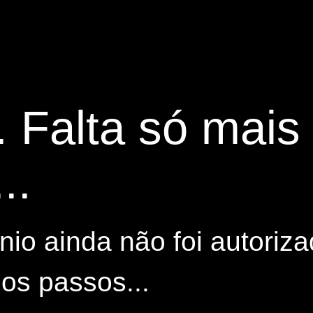
. Falta só mai
..
io ainda não foi autoriza
os passos...