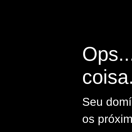
Ops..
coisa.
Seu domín
os próxim