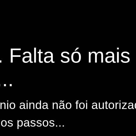
. Falta só mai
..
io ainda não foi autoriza
os passos...