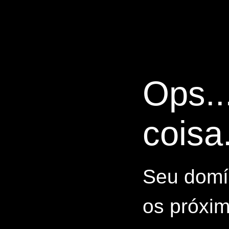
Ops..
coisa.
Seu domín
os próxim