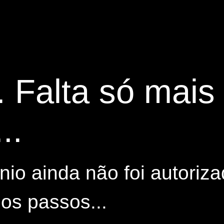
. Falta só mai
..
io ainda não foi autoriza
os passos...