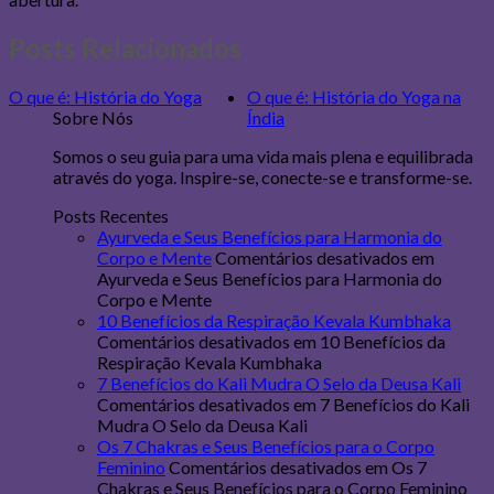
Posts Relacionados
O que é: História do Yoga
O que é: História do Yoga na
Sobre Nós
Índia
Somos o seu guia para uma vida mais plena e equilibrada
através do yoga. Inspire-se, conecte-se e transforme-se.
Posts Recentes
Ayurveda e Seus Benefícios para Harmonia do
Corpo e Mente
Comentários desativados
em
Ayurveda e Seus Benefícios para Harmonia do
Corpo e Mente
10 Benefícios da Respiração Kevala Kumbhaka
Comentários desativados
em 10 Benefícios da
Respiração Kevala Kumbhaka
7 Benefícios do Kali Mudra O Selo da Deusa Kali
Comentários desativados
em 7 Benefícios do Kali
Mudra O Selo da Deusa Kali
Os 7 Chakras e Seus Benefícios para o Corpo
Feminino
Comentários desativados
em Os 7
Chakras e Seus Benefícios para o Corpo Feminino