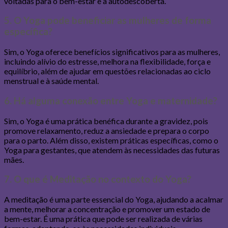
voltadas para o bem-estar e a autodescoberta.
5. O Yoga pode beneficiar as mulheres de forma
específica?
Sim, o Yoga oferece benefícios significativos para as mulheres,
incluindo alívio do estresse, melhora na flexibilidade, força e
equilíbrio, além de ajudar em questões relacionadas ao ciclo
menstrual e à saúde mental.
6. Há alguma conexão entre Yoga e maternidade?
Sim, o Yoga é uma prática benéfica durante a gravidez, pois
promove relaxamento, reduz a ansiedade e prepara o corpo
para o parto. Além disso, existem práticas específicas, como o
Yoga para gestantes, que atendem às necessidades das futuras
mães.
7. O que é Meditação no contexto do Yoga?
A meditação é uma parte essencial do Yoga, ajudando a acalmar
a mente, melhorar a concentração e promover um estado de
bem-estar. É uma prática que pode ser realizada de várias