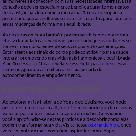
as mulheres se conectem com suas necessidades internas. Essa
conexão pode ser especialmente benéfica durante momentos
de transição na vida, como a menstruacão ou a menopausa,
permitindo que as mulheres tenham ferramentas para lidar com
essas mudanças de forma mais equilibrada.
As posturas do Yoga também podem servir como uma forma
eficaz de cuidados preventivos, permitindo que as mulheres se
tornem mais conscientes de seus corpos e de suas emoções.
Estar atenta aos sinais do corpo pode contribuir para a saúde
integral, promovendo uma vida mais harmoniosa e equilibrada.
A união dessas práticas revela-se essencial para o bem-estar
feminino, guiando as mulheres em sua jornada de
autoconhecimento e empoderamento.
Experimente e Descubra Mais
Ao explorar a rica história do Yoga e do Budismo, você pode
perceber como essas tradições oferecem um leque de recursos
valiosos para o bem-estar e a saúde da mulher. Convidamos
você a aprofundar-se nessas práticas e a descobrir como elas
podem transformar sua vida. Visite nossa
página de blog
, onde
você encontrará mais conteúdo inspirador sobre Yoga,