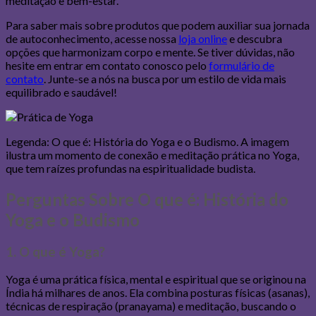
meditação e bem-estar.
Para saber mais sobre produtos que podem auxiliar sua jornada
de autoconhecimento, acesse nossa
loja online
e descubra
opções que harmonizam corpo e mente. Se tiver dúvidas, não
hesite em entrar em contato conosco pelo
formulário de
contato
. Junte-se a nós na busca por um estilo de vida mais
equilibrado e saudável!
Legenda: O que é: História do Yoga e o Budismo. A imagem
ilustra um momento de conexão e meditação prática no Yoga,
que tem raízes profundas na espiritualidade budista.
Perguntas Sobre O que é: História do
Yoga e o Budismo
1. O que é Yoga?
Yoga é uma prática física, mental e espiritual que se originou na
Índia há milhares de anos. Ela combina posturas físicas (asanas),
técnicas de respiração (pranayama) e meditação, buscando o