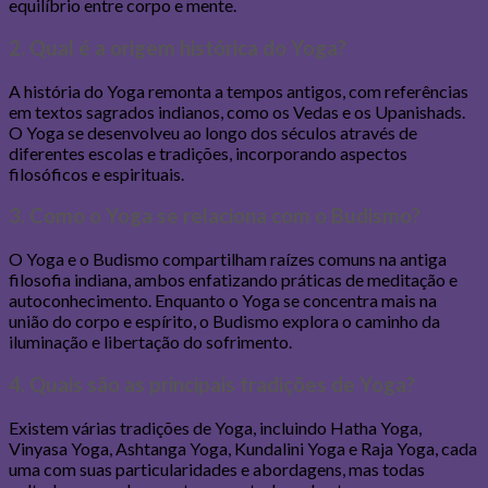
equilíbrio entre corpo e mente.
2. Qual é a origem histórica do Yoga?
A história do Yoga remonta a tempos antigos, com referências
em textos sagrados indianos, como os Vedas e os Upanishads.
O Yoga se desenvolveu ao longo dos séculos através de
diferentes escolas e tradições, incorporando aspectos
filosóficos e espirituais.
3. Como o Yoga se relaciona com o Budismo?
O Yoga e o Budismo compartilham raízes comuns na antiga
filosofia indiana, ambos enfatizando práticas de meditação e
autoconhecimento. Enquanto o Yoga se concentra mais na
união do corpo e espírito, o Budismo explora o caminho da
iluminação e libertação do sofrimento.
4. Quais são as principais tradições de Yoga?
Existem várias tradições de Yoga, incluindo Hatha Yoga,
Vinyasa Yoga, Ashtanga Yoga, Kundalini Yoga e Raja Yoga, cada
uma com suas particularidades e abordagens, mas todas