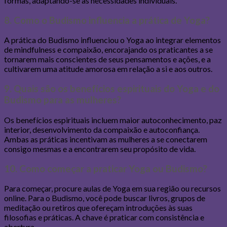
formas, adaptando-se às necessidades individuais.
8. Como o Budismo influencia a prática de Yoga?
A prática do Budismo influenciou o Yoga ao integrar elementos
de mindfulness e compaixão, encorajando os praticantes a se
tornarem mais conscientes de seus pensamentos e ações, e a
cultivarem uma atitude amorosa em relação a si e aos outros.
9. Quais são os benefícios espirituais do Yoga e do
Budismo para as mulheres?
Os benefícios espirituais incluem maior autoconhecimento, paz
interior, desenvolvimento da compaixão e autoconfiança.
Ambas as práticas incentivam as mulheres a se conectarem
consigo mesmas e a encontrarem seu propósito de vida.
10. Como começar a praticar Yoga ou Budismo?
Para começar, procure aulas de Yoga em sua região ou recursos
online. Para o Budismo, você pode buscar livros, grupos de
meditação ou retiros que ofereçam introduções às suas
filosofias e práticas. A chave é praticar com consistência e
abertura.