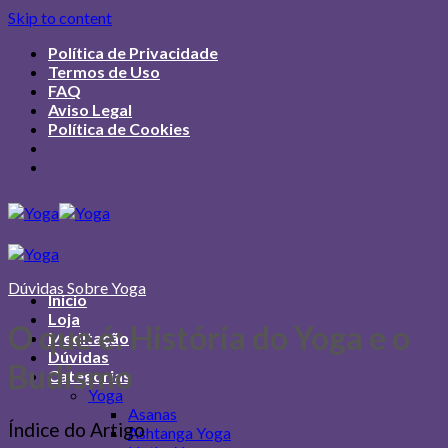
Skip to content
Política de Privacidade
Termos de Uso
FAQ
Aviso Legal
Política de Cookies
Dúvidas Sobre Yoga
Início
Loja
O que é: História do Yoga e o
Meditação
Dúvidas
Budismo
Categorias
Yoga
Asanas
Índice do Artigo
Ashtanga Yoga