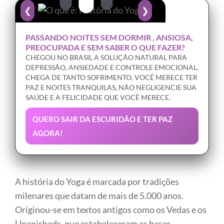
❮
❯
PASSANDO NOITES SEM DORMIR , ANSIOSA,
PREOCUPADA E SEM SABER O QUE FAZER?
CHEGOU NO BRASIL A SOLUÇÃO NATURAL PARA
DEPRESSÃO, ANSIEDADE E CONTROLE EMOCIONAL.
CHEGA DE TANTO SOFRIMENTO, VOCÊ MERECE TER
PAZ E NOITES TRANQUILAS, NÃO NEGLIGENCIE SUA
SAÚDE E A FELICIDADE QUE VOCÊ MERECE.
QUERO SAIR DA ESCURIDÃO E TER PAZ
AGORA!
A história do Yoga é marcada por tradições
milenares que datam de mais de 5.000 anos.
Originou-se em textos antigos como os Vedas e os
Upanishads, que estabeleceram as bases