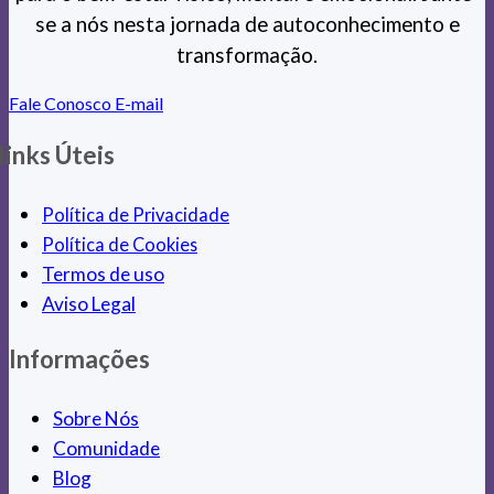
se a nós nesta jornada de autoconhecimento e
transformação.
Fale Conosco
E-mail
links Úteis
Política de Privacidade
Política de Cookies
Termos de uso
Aviso Legal
Informações
Sobre Nós
Comunidade
Blog