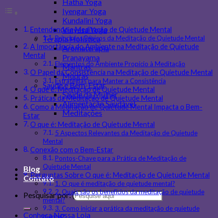
Hatha Yoga
Iyengar Yoga
Kundalini Yoga
Vinyasa Yoga
Entendendo a Meditação de Quietude Mental
Terapia Holística
Princípios Básicos da Meditação de Quietude Mental
A Importância do Ambiente na Meditação de Quietude
Aromaterapia
Mental
Pranayama
Elementos do Ambiente Propício à Meditação
Mantras
O Papel da Consistência na Meditação de Quietude Mental
Mudras
Estratégias para Manter a Consistência
Saúde e Bem-Estar
O que é: Meditação de Quietude Mental
Saúde da Mulher
Práticas da Meditação de Quietude Mental
Alimentação Saudável
Como a Meditação de Quietude Mental Impacta o Bem-
Meditações
Estar
O que é: Meditação de Quietude Mental
5 Aspectos Relevantes da Meditação de Quietude
Mental
Conexão com o Bem-Estar
Pontos-Chave para a Prática de Meditação de
Quietude Mental
Blog
Perguntas Sobre O que é: Meditação de Quietude Mental
Contato
1. O que é meditação de quietude mental?
2. Quais são os benefícios da meditação de quietude
Pesquisar por:
mental?
3. Como iniciar a prática da meditação de quietude
Conheça Nossa Loja
mental?