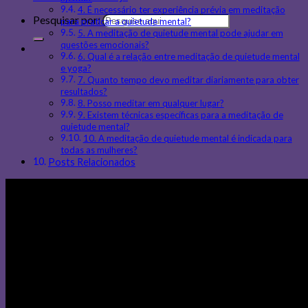
4. É necessário ter experiência prévia em meditação
Pesquisar por:
para praticar a quietude mental?
5. A meditação de quietude mental pode ajudar em
questões emocionais?
6. Qual é a relação entre meditação de quietude mental
e yoga?
7. Quanto tempo devo meditar diariamente para obter
resultados?
8. Posso meditar em qualquer lugar?
9. Existem técnicas específicas para a meditação de
quietude mental?
10. A meditação de quietude mental é indicada para
todas as mulheres?
Posts Relacionados