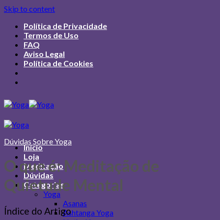
Skip to content
Política de Privacidade
Termos de Uso
FAQ
Aviso Legal
Política de Cookies
Dúvidas Sobre Yoga
Início
Loja
O que é: Meditação de
Meditação
Dúvidas
Quietude Mental
Categorias
Yoga
Asanas
Índice do Artigo
Ashtanga Yoga