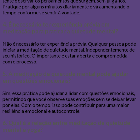
tente observar os pensamentos que surgem, sem julgá-los.
Pratique por alguns minutos diariamente e vá aumentando o
tempo conforme se sentir à vontade.
4. É necessário ter experiência prévia em
meditação para praticar a quietude mental?
Não é necessário ter experiência prévia. Qualquer pessoa pode
iniciar a meditação de quietude mental, independentemente de
seu histórico. O importante é estar aberta e comprometida
com o processo.
5. A meditação de quietude mental pode ajudar
em questões emocionais?
Sim, essa prática pode ajudar a lidar com questões emocionais,
permitindo que você observe suas emoções sem se deixar levar
por elas. Com o tempo, isso pode contribuir para uma maior
resiliência emocional e autocontrole.
6. Qual é a relação entre meditação de quietude
mental e yoga?