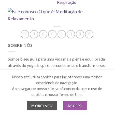
Respiração
SOBRE NÓS
Somos o seu guia para uma vida mais plena e equilibrada
através do yoga. Inspire-se, conecte-se e transforme-se.
Nosso site utiliza cookies para lhe oferecer uma melhor
POSTS RECENTES
experiência de navegação.
Ao navegar em nosso site, você concorda com o uso de
Ayurveda e Seus Benefícios para Harmonia do
cookies e nosso Termo de Uso.
Corpo e Mente
Comentários desativados
MORE INFO
ACCEPT