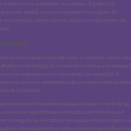
o estresse e a ansiedade são comuns. A prática da
ue pode auxiliar na cura emocional e no resgate do
or essa relação, vamos explorar aspectos importantes da
iana.
mocional?
ão se refere ao processo de curar e restaurar o bem-esta
indfulness e meditação. Esse conceito envolve a promoção 
sca estar mais presente e consciente das emoções. A
conectem com seus sentimentos de uma forma mais profun
são de si mesmos.
gate emocional é fundamental para retomar o controle da
m a processar experiências e emoções, permitindo que o
imentos negativos. Ao cultivar um espaço interno seguro po
ar padrões de pensamento e comportamento que influencia