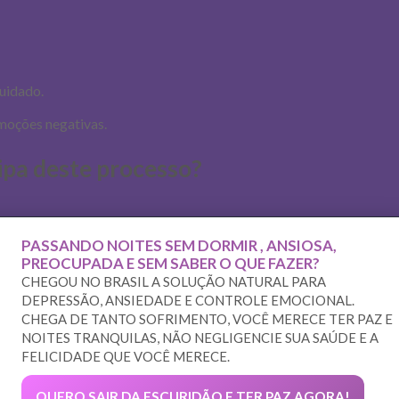
uidado.
emoções negativas.
ipa deste processo?
PASSANDO NOITES SEM DORMIR , ANSIOSA,
PREOCUPADA E SEM SABER O QUE FAZER?
CHEGOU NO BRASIL A SOLUÇÃO NATURAL PARA
DEPRESSÃO, ANSIEDADE E CONTROLE EMOCIONAL.
CHEGA DE TANTO SOFRIMENTO, VOCÊ MERECE TER PAZ E
NOITES TRANQUILAS, NÃO NEGLIGENCIE SUA SAÚDE E A
FELICIDADE QUE VOCÊ MERECE.
QUERO SAIR DA ESCURIDÃO E TER PAZ AGORA!