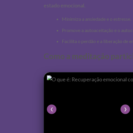
estado emocional.
Minimiza a ansiedade e o estresse.
Promove a autoaceitação e o autoc
Facilita o perdão e a liberação de 
Como a meditação partic
❮
❯