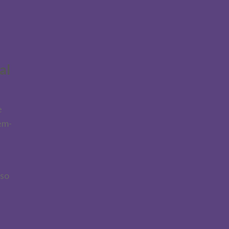
al
e
em-
sso