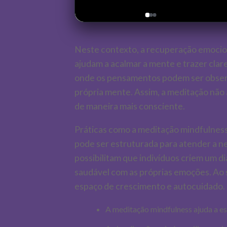
Neste contexto, a recuperação emocion
ajudam a acalmar a mente e trazer cla
onde os pensamentos podem ser observ
própria mente. Assim, a meditação não
de maneira mais consciente.
Práticas como a meditação mindfulness
pode ser estruturada para atender a n
possibilitam que indivíduos criem um d
saudável com as próprias emoções. Ao 
espaço de crescimento e autocuidado.
A meditação mindfulness ajuda a es