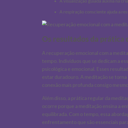
A visualização guiada auxilia na cri
A respiração consciente ajuda a res
Os resultados da prática
A recuperação emocional com a meditaç
tempo. Indivíduos que se dedicam a es
psicológica e emocional. Esses result
estar duradouro. A meditação se torna
conexão mais profunda consigo mesmo
Além disso, a prática regular da meditaç
ocorre porque a meditação ensina a en
equilibrada. Com o tempo, essa aborda
enfrentamento que são essenciais para 