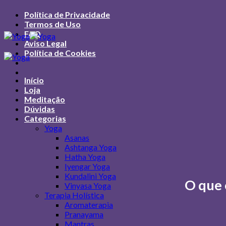
Política de Privacidade
Termos de Uso
FAQ
Aviso Legal
Política de Cookies
Início
Loja
Meditação
Dúvidas
Categorias
Yoga
Asanas
Ashtanga Yoga
Hatha Yoga
Iyengar Yoga
Kundalini Yoga
O que 
Vinyasa Yoga
Terapia Holística
Aromaterapia
Pranayama
Mantras