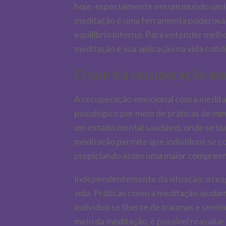
hoje, especialmente em um mundo onde 
meditação é uma ferramenta poderosa q
equilíbrio interno. Para entender melh
meditação e sua aplicação na vida cotid
O que é a recuperação e
A recuperação emocional com a meditaç
psicológico por meio de práticas de m
um estado mental saudável, onde se bu
meditação permite que indivíduos se 
propiciando assim uma maior compreen
Independentemente da situação, o res
vida. Práticas como a meditação ajuda
indivíduo se liberte de traumas e sent
meio da meditação, é possível reavali