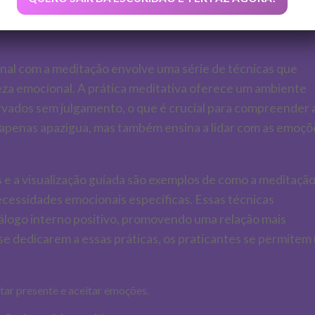
al com a meditação envolve uma série de técnicas que
reza emocional. A prática meditativa oferece um ambiente
ados sem julgamento, o que é crucial para compreender 
 apenas apazigua, mas também ensina a lidar com as emoçõ
 e a visualização guiada são exemplos de como a meditaçã
ecessidades emocionais específicas. Essas técnicas
iálogo interno positivo, promovendo uma relação mais
se dedicarem a essas práticas, os praticantes se permitem
tar presente e aceitar emoções.