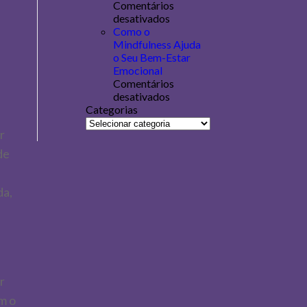
Comentários
desativados
Como o
Mindfulness Ajuda
o Seu Bem-Estar
Emocional
Comentários
desativados
Categorias
r
de
da,
r
m o