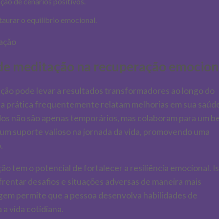
ação de cenários positivos.
taurar o equilíbrio emocional.
 de meditação na recuperação emocion
ão pode levar a resultados transformadores ao longo do
sa prática frequentemente relatam melhorias em sua saúd
ados não são apenas temporários, mas colaboram para um b
 um suporte valioso na jornada da vida, promovendo uma
.
ão tem o potencial de fortalecer a resiliência emocional. I
frentar desafios e situações adversas de maneira mais
gem permite que a pessoa desenvolva habilidades de
a vida cotidiana.