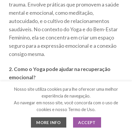
trauma. Envolve práticas que promovem a saúde
mental e emocional, como meditação,
autocuidado, e o cultivo de relacionamentos
saudáveis. No contexto do Yoga e do Bem-Estar
Feminino, ela se concentra em criar um espaço
seguro para a expressão emocional e a conexão
consigo mesma.
2. Como o Yoga pode ajudar na recuperação
emocional?
O Yoga oferece técnicas que promovem o
Nosso site utiliza cookies para lhe oferecer uma melhor
relaxamento e a autoconsciência, ajudando a
experiência de navegação.
Ao navegar em nosso site, você concorda com o uso de
liberar tensões emocionais acumuladas no corpo.
cookies e nosso Termo de Uso.
Práticas de respiração e meditação auxiliam na
regulação das emoções e na redução do estresse,
MORE INFO
ACCEPT
criando um ambiente propício para a recuperação