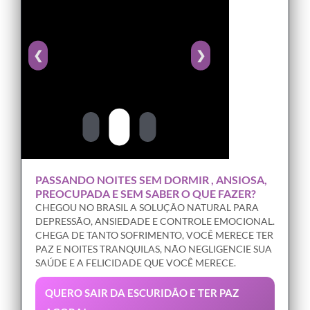
❮
❯
PASSANDO NOITES SEM DORMIR , ANSIOSA,
PREOCUPADA E SEM SABER O QUE FAZER?
CHEGOU NO BRASIL A SOLUÇÃO NATURAL PARA
DEPRESSÃO, ANSIEDADE E CONTROLE EMOCIONAL.
CHEGA DE TANTO SOFRIMENTO, VOCÊ MERECE TER
PAZ E NOITES TRANQUILAS, NÃO NEGLIGENCIE SUA
SAÚDE E A FELICIDADE QUE VOCÊ MERECE.
QUERO SAIR DA ESCURIDÃO E TER PAZ