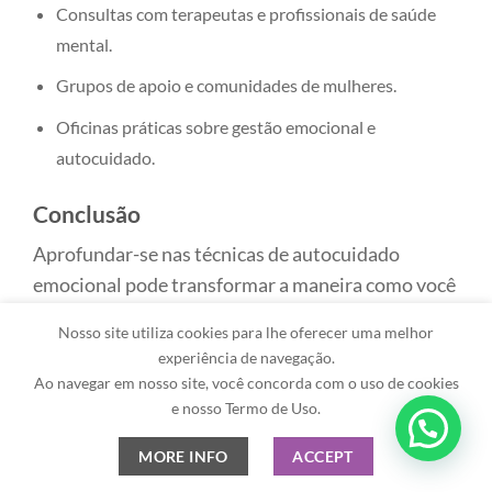
Consultas com terapeutas e profissionais de saúde
mental.
Grupos de apoio e comunidades de mulheres.
Oficinas práticas sobre gestão emocional e
autocuidado.
Conclusão
Aprofundar-se nas técnicas de autocuidado
emocional pode transformar a maneira como você
se relaciona consigo mesmo. O conhecimento e a
Nosso site utiliza cookies para lhe oferecer uma melhor
prática destes métodos favorece não apenas a
experiência de navegação.
saúde mental, mas também o bem-estar geral.
Ao navegar em nosso site, você concorda com o uso de cookies
Quer descobrir mais sobre como iniciar esse
e nosso Termo de Uso.
caminho? Visite o nosso site e fique por dentro de
MORE INFO
ACCEPT
outras práticas enriquecedoras que promovem o